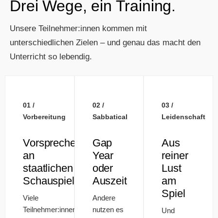
Drei Wege, ein Training.
Unsere Teilnehmer:innen kommen mit
unterschiedlichen Zielen – und genau das macht den
Unterricht so lebendig.
01 /
02 /
03 /
Vorbereitung
Sabbatical
Leidenschaft
Vorsprechen
Gap
Aus
an
Year
reiner
staatlichen
oder
Lust
Schauspielschulen
Auszeit
am
Spiel
Viele
Andere
Teilnehmer:innen
nutzen es
Und