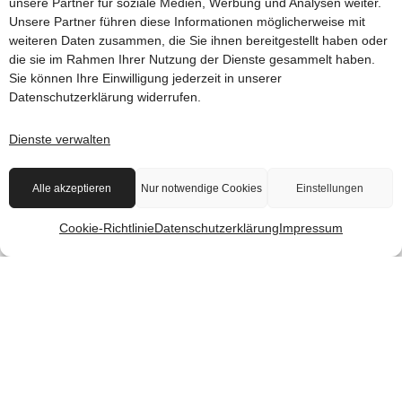
unsere Partner für soziale Medien, Werbung und Analysen weiter.
der
Unsere Partner führen diese Informationen möglicherweise mit
erfolgreichen
weiteren Daten zusammen, die Sie ihnen bereitgestellt haben oder
Aufnahme
die sie im Rahmen Ihrer Nutzung der Dienste gesammelt haben.
an einer
Sie können Ihre Einwilligung jederzeit in unserer
Datenschutzerklärung
widerrufen.
solchen
geholfen
Dienste verwalten
zu haben.
Alle akzeptieren
Nur notwendige Cookies
Einstellungen
Cookie-Richtlinie
Datenschutzerklärung
Impressum
„Schauspiel inspiriert, beflügelt und
setzt gestalterische Kräfte frei.“