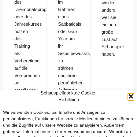
des
im
wieder
Dreimonatsprogramms
Rahmen
andere,
oder des
eines
weil sie
Jahreskurses
Sabbaticals
einfach
nutzen
oder Gap
große
das
Year um
Lust auf
Training
ihr
Schauspiel
als
Selbstbewusstsein
haben.
Vorbereitung
zu
auf die
stärken
Vorsprechen
und ihren
an
persönlichen
staatlichen
Auftritt zu
Schauspielfabrik.de Cookie-
Schauspielschulen,
verbessern.
Richtlinien
und die
schauspielfabrik
Wir verwenden Cookies, um Inhalte und Anzeigen zu
personalisieren, Funktionen für soziale Medien anbieten zu können
berlin freut
und die Zugriffe auf unsere Website zu analysieren. Außerdem
sich,
geben wir Informationen zu Ihrer Verwendung unserer Website an
vielen bei