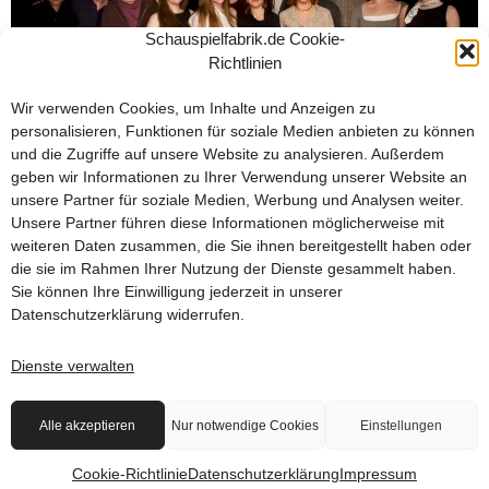
Schauspielfabrik.de Cookie-
Richtlinien
Wir verwenden Cookies, um Inhalte und Anzeigen zu
personalisieren, Funktionen für soziale Medien anbieten zu können
und die Zugriffe auf unsere Website zu analysieren. Außerdem
geben wir Informationen zu Ihrer Verwendung unserer Website an
unsere Partner für soziale Medien, Werbung und Analysen weiter.
Unser Sommerkurs (18.–29. August) war intensiv, kreativ
Unsere Partner führen diese Informationen möglicherweise mit
und voller Spielfreude. Von Dialogarbeit bis Monolog –
weiteren Daten zusammen, die Sie ihnen bereitgestellt haben oder
unsere Teilnehmer:innen haben sich reingeworfen,
die sie im Rahmen Ihrer Nutzung der Dienste gesammelt haben.
ausprobiert und am Ende bei einer kleinen Werkschau ihren
Sie können Ihre Einwilligung jederzeit in unserer
Datenschutzerklärung
widerrufen.
verdienten Applaus abgeholt.
Dienste verwalten
2026 © die schauspielfabrik berlin
Alle akzeptieren
Nur notwendige Cookies
Einstellungen
AGB
Impressum
Datenschutz
Kontakt
Cookie-Richtlinie
Datenschutzerklärung
Impressum