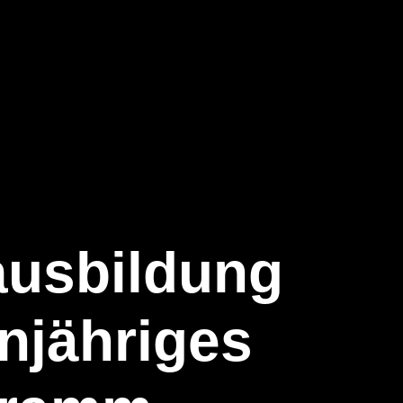
ausbildung
injähriges