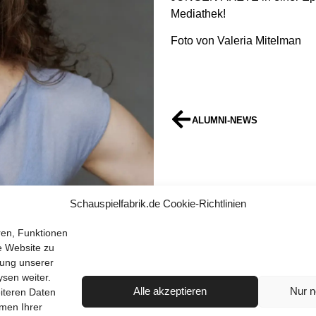
Mediathek!
Foto von Valeria Mitelman
ALUMNI-NEWS
ALUMNI-NEWS
Schauspielfabrik.de Cookie-Richtlinien
ren, Funktionen
e Website zu
dung unserer
sen weiter.
Alle akzeptieren
Nur n
iteren Daten
hmen Ihrer