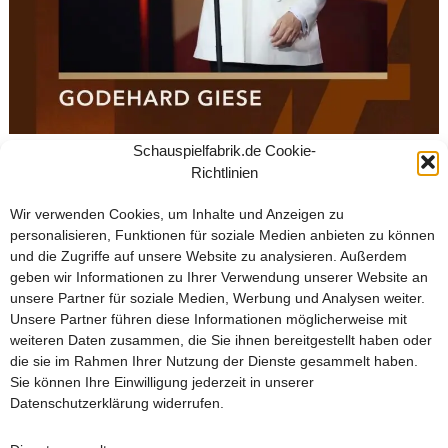
Beste männliche Nebenrolle für
Schauspielfabrik.de Cookie-
Richtlinien
Godehard Giese – SAD JOKES
Wir verwenden Cookies, um Inhalte und Anzeigen zu
Mai 10, 2025
personalisieren, Funktionen für soziale Medien anbieten zu können
Für seine Rolle als Gero in SAD JOKES gewinnt Godehard
und die Zugriffe auf unsere Website zu analysieren. Außerdem
geben wir Informationen zu Ihrer Verwendung unserer Website an
Giese die Lola für beste männliche Nebenrolle in Fabian
unsere Partner für soziale Medien, Werbung und Analysen weiter.
Stumms Tragikomödie
SAD JOKES
, koproduziert von der
Unsere Partner führen diese Informationen möglicherweise mit
schauspielfabrik berlin
. Wir jauchzen vor Freude und
weiteren Daten zusammen, die Sie ihnen bereitgestellt haben oder
gratulieren von Herzen für diesen wohlverdienten Preis.
die sie im Rahmen Ihrer Nutzung der Dienste gesammelt haben.
Sie können Ihre Einwilligung jederzeit in unserer
Datenschutzerklärung
widerrufen.
BESTE MÄNNLICHE NEBENROLLE FÜR GODEHARD GIESE – SAD JOKES
BESTE MÄNNLICHE NEBENROLLE FÜR GODEHARD GIESE – SAD JOKES
Maled It: Drag Kings, Gender Performance and New Narratives
Wochenendworkshop in der schauspielfabrik